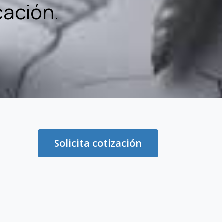
cación.
Solicita cotización