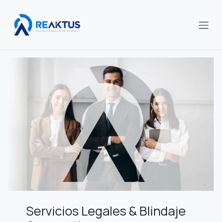
Ir al contenido
Servicios Legales & Blindaje