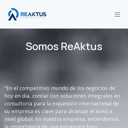
Ir al contenido
Somos ReAktus
"En el competitivo mundo de los negocios de
hoy en día, contar con soluciones integrales en
consultoría para la expansión internacional de
su empresa es clave para alcanzar el éxito a
nivel global. En nuestra empresa, entendemos
la importancia de una estrategia bien